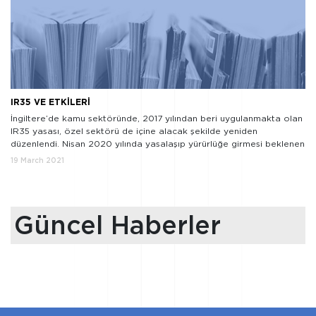
IR35 VE ETKİLERİ
İngiltere’de kamu sektöründe, 2017 yılından beri uygulanmakta olan
IR35 yasası, özel sektörü de içine alacak şekilde yeniden
düzenlendi. Nisan 2020 yılında yasalaşıp yürürlüğe girmesi beklenen
uygulama, Covid-19 gerekçesiyle bir yıl boyunca ertelenmiş ve
19 March 2021
Nisan 2021 tarihinde yürürlüğe girecektir.
IR35 nedir ve niçin
önemli? Bir firma bünyesinde bordrolu çalışan olarak yer alması
gereken bir kişinin, […]
Güncel Haberler