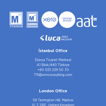
İstanbul Office
Dünya Ticaret Merkezi
A1 Blok/440 Türkiye
+90 533 239 50 70
TR@srmconsulting.com
London Office
59 Terrington Hill, Marlow
SL7 2RE, United Kingdom