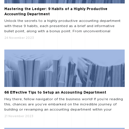
Mastering the Ledger: 9 Habits of a Highly Productive
Accounting Department
Unlock the secrets to a highly productive accounting department
with these 9 habits, each presented as a brief and informative
bullet point, along with a bonus point. From unconventional
strategies to time-tested methods, this list guides you on the path
24 November 2023
to accounting excellence. Embrace Technology: Insight: Technology
streamlines processes. Habit: Adopt cutting-edge accounting
software to […]
66 Effective Tips to Setup an Accounting Department
Hey there, fellow navigator of the business world! If you’re reading
this, chances are you’ve embarked on the incredible journey of
building or revamping an accounting department within your
organization. Well, let me tell you, you’re in for an adventure, and
21 November 2023
I’m thrilled to be your guide on this exhilarating expedition. Now,
I’m no number-crunching […]