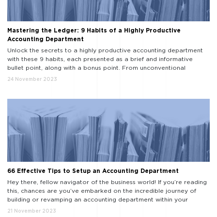
Mastering the Ledger: 9 Habits of a Highly Productive
Accounting Department
Unlock the secrets to a highly productive accounting department
with these 9 habits, each presented as a brief and informative
bullet point, along with a bonus point. From unconventional
strategies to time-tested methods, this list guides you on the path
24 November 2023
to accounting excellence. Embrace Technology: Insight: Technology
streamlines processes. Habit: Adopt cutting-edge accounting
software to […]
66 Effective Tips to Setup an Accounting Department
Hey there, fellow navigator of the business world! If you’re reading
this, chances are you’ve embarked on the incredible journey of
building or revamping an accounting department within your
organization. Well, let me tell you, you’re in for an adventure, and
21 November 2023
I’m thrilled to be your guide on this exhilarating expedition. Now,