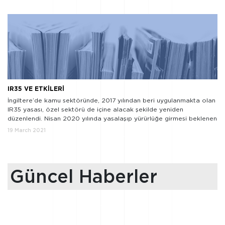
I’m no number-crunching […]
IR35 VE ETKİLERİ
İngiltere’de kamu sektöründe, 2017 yılından beri uygulanmakta olan
IR35 yasası, özel sektörü de içine alacak şekilde yeniden
düzenlendi. Nisan 2020 yılında yasalaşıp yürürlüğe girmesi beklenen
uygulama, Covid-19 gerekçesiyle bir yıl boyunca ertelenmiş ve
19 March 2021
Nisan 2021 tarihinde yürürlüğe girecektir.
IR35 nedir ve niçin
önemli? Bir firma bünyesinde bordrolu çalışan olarak yer alması
gereken bir kişinin, […]
Güncel Haberler